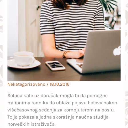
Nekategorizovano
/
18.10.2016
Šoljica kafe uz doručak mogla bi da pomogne
milionima radnika da ublaže pojavu bolova nakon
višečasovnog sedenja za kompjuterom na poslu.
To je pokazala jedna skorašnja naučna studija
norveških istraživača.