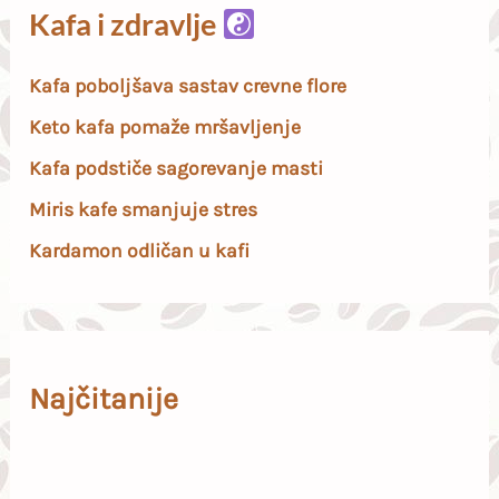
Kafa i zdravlje
Kafa poboljšava sastav crevne flore
Keto kafa pomaže mršavljenje
Kafa podstiče sagorevanje masti
Miris kafe smanjuje stres
Kardamon odličan u kafi
Najčitanije