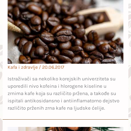
Kafa i zdravlje
/
20.06.2017
Istraživači sa nekoliko korejskih univerziteta su
uporedili nivo kofeina i hlorogene kiseline u
zrnima kafe koja su različito pržena, a takođe su
ispitali antikosidansno i antiinflamatorno dejstvo
različito prženih zrna kafe na ljudske ćelije.