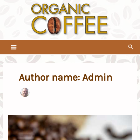
Pređi
na
sadržaj
Pret
Author name: Admin