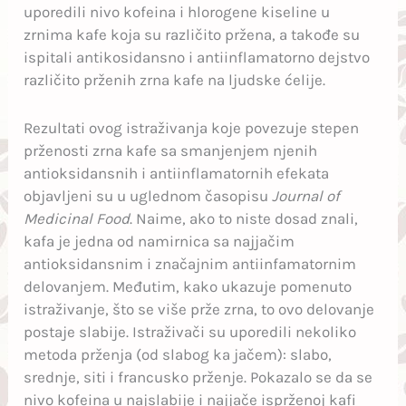
uporedili nivo kofeina i hlorogene kiseline u
zrnima kafe koja su različito pržena, a takođe su
ispitali antikosidansno i antiinflamatorno dejstvo
različito prženih zrna kafe na ljudske ćelije.
Rezultati ovog istraživanja koje povezuje stepen
prženosti zrna kafe sa smanjenjem njenih
antioksidansnih i antiinflamatornih efekata
objavljeni su u uglednom časopisu
Journal of
Medicinal Food
. Naime, ako to niste dosad znali,
kafa je jedna od namirnica sa najjačim
antioksidansnim i značajnim antiinfamatornim
delovanjem. Međutim, kako ukazuje pomenuto
istraživanje, što se više prže zrna, to ovo delovanje
postaje slabije. Istraživači su uporedili nekoliko
metoda prženja (od slabog ka jačem): slabo,
srednje, siti i francusko prženje. Pokazalo se da se
nivo kofeina u najslabije i najjače isprženoj kafi