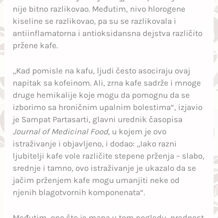
nije bitno razlikovao. Međutim, nivo hlorogene
kiseline se razlikovao, pa su se razlikovala i
antiinflamatorna i antioksidansna dejstva različito
pržene kafe.
„Kad pomisle na kafu, ljudi često asociraju ovaj
napitak sa kofeinom. Ali, zrna kafe sadrže i mnoge
druge hemikalije koje mogu da pomognu da se
izborimo sa hroničnim upalnim bolestima“, izjavio
je Sampat Partasarti, glavni urednik časopisa
Journal of Medicinal Food
, u kojem je ovo
istraživanje i objavljeno, i dodao: „Iako razni
ljubitelji kafe vole različite stepene prženja – slabo,
srednje i tamno, ovo istraživanje je ukazalo da se
jačim prženjem kafe mogu umanjiti neke od
njenih blagotvornih komponenata“.
Međutim, ono što je mana u tom pogledu, prednost