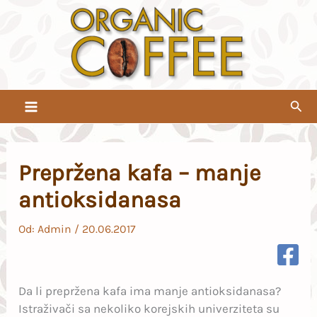
Pređi
na
sadržaj
Pret
Prepržena kafa – manje
antioksidanasa
Od:
Admin
/
20.06.2017
Da li prepržena kafa ima manje antioksidanasa?
Istraživači sa nekoliko korejskih univerziteta su