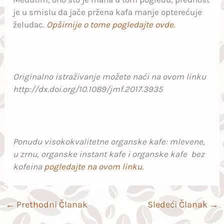
je u smislu da jače pržena kafa manje opterećuje
želudac.
Opširnije o tome pogledajte ovde.
Originalno istraživanje možete naći na ovom linku
http://dx.doi.org/10.1089/jmf.2017.3935
Ponudu visokokvalitetne organske kafe: mlevene,
u zrnu, organske instant kafe i organske kafe bez
kofeina
pogledajte na ovom linku
.
←
Prethodni Članak
Sledeći Članak
→