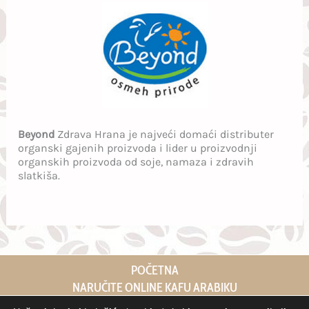
Beyond
Zdrava Hrana je najveći domaći distributer
organski gajenih proizvoda i lider u proizvodnji
organskih proizvoda od soje, namaza i zdravih
slatkiša.
POČETNA
NARUČITE ONLINE KAFU ARABIKU
KOLAČIĆI