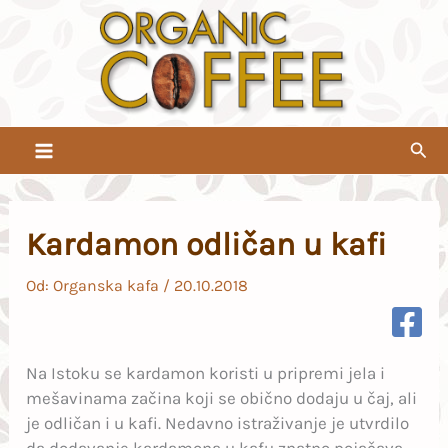
Pređi
na
sadržaj
Pret
Kardamon odličan u kafi
Od:
Organska kafa
/
20.10.2018
Na Istoku se kardamon koristi u pripremi jela i
mešavinama začina koji se obično dodaju u čaj, ali
je odličan i u kafi. Nedavno istraživanje je utvrdilo