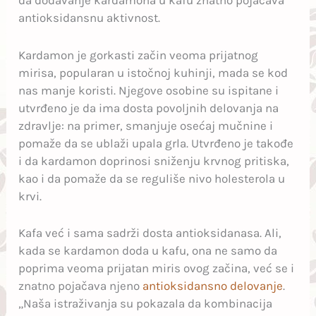
da dodavanje kardamona u kafu znatno pojačava
antioksidansnu aktivnost.
Kardamon je gorkasti začin veoma prijatnog
mirisa, popularan u istočnoj kuhinji, mada se kod
nas manje koristi. Njegove osobine su ispitane i
utvrđeno je da ima dosta povoljnih delovanja na
zdravlje: na primer, smanjuje osećaj mučnine i
pomaže da se ublaži upala grla. Utvrđeno je takođe
i da kardamon doprinosi sniženju krvnog pritiska,
kao i da pomaže da se reguliše nivo holesterola u
krvi.
Kafa već i sama sadrži dosta antioksidanasa. Ali,
kada se kardamon doda u kafu, ona ne samo da
poprima veoma prijatan miris ovog začina, već se i
znatno pojačava njeno
antioksidansno delovanje
.
„Naša istraživanja su pokazala da kombinacija