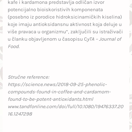
kafe i kardamona predstavlja odličan izvor
potencijalno bioiskoristivih komponenata
(posebno iz porodice hidroksicinamičkih kiselina)
koje imaju antioksidansnu aktivnost koja deluje u
više pravaca u organizmu“, zaključili su istraživači
u članku objavljenom u časopisu C
yTA – Journal of
Food.
Stručne reference:
https://science.news/2018-09-25-phenolic-
compounds-found-in-coffee-and-cardamom-
found-to-be-potent-antioxidants.html
www.tandfonline.com/doi/full/10.1080/19476337.20
16.1247298