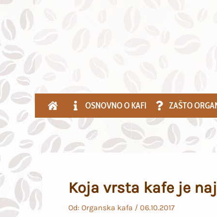
Pređi
na
sadržaj
OSNOVNO O KAFI
ZAŠTO ORGA
Koja vrsta kafe je na
Od:
Organska kafa
/
06.10.2017