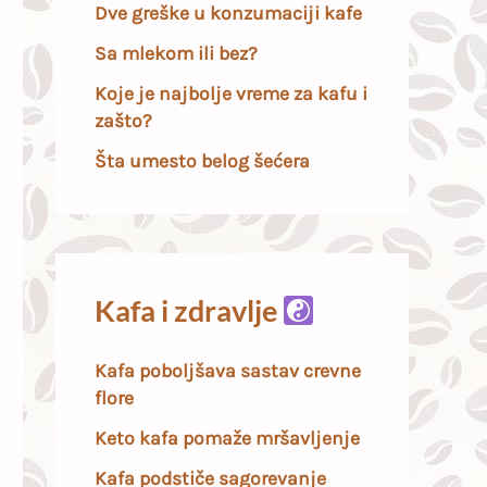
Dve greške u konzumaciji kafe
Sa mlekom ili bez?
Koje je najbolje vreme za kafu i
zašto?
Šta umesto belog šećera
Kafa i zdravlje
Kafa poboljšava sastav crevne
flore
Keto kafa pomaže mršavljenje
Kafa podstiče sagorevanje