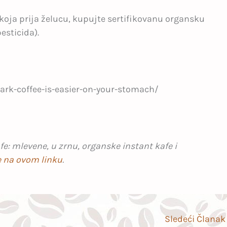
 koja prija želucu, kupujte sertifikovanu organsku
esticida).
rk-coffee-is-easier-on-your-stomach/
e: mlevene, u zrnu, organske instant kafe i
e na ovom linku
.
Sledeći Člana